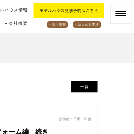
デルハウス情報
- 会社概要
- 採用情報
- 法人のお客様
一覧
投稿者：千田 和也
フォーム編 続き