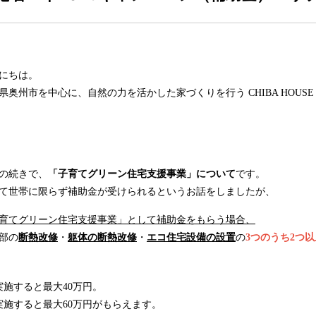
にちは。
県奥州市を中心に、自然の力を活かした家づくりを行う CHIBA HOUS
の続きで、
「子育てグリーン住宅支援事業」について
です。
て世帯に限らず補助金が受けられるというお話をしましたが、
育てグリーン住宅支援事業」として補助金をもらう場合、
部の
断熱改修
・
躯体の断熱改修
・
エコ住宅設備の設置
の
3つのうち2つ
実施すると最大40万円。
実施すると最大60万円がもらえます。