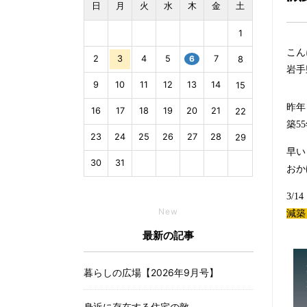
日
月
火
水
木
金
土
1
こん
2
3
4
5
6
7
8
岩手
9
10
11
12
13
14
15
昨年
16
17
18
19
20
21
22
築5
23
24
25
26
27
28
29
早い
30
31
おか
3/14
New
減築
最新の記事
暮らしの広場【2026年9月号】
身近に存在する住宅の敵