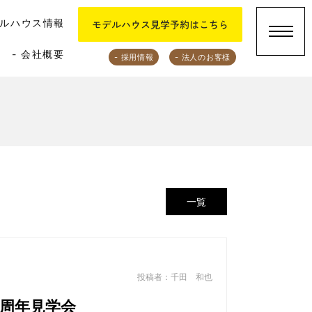
デルハウス情報
- 会社概要
- 採用情報
- 法人のお客様
一覧
投稿者：千田 和也
周年見学会