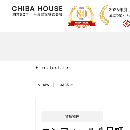
realestate
< new
back >
賃貸物件