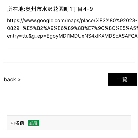
所在地:奥州市水沢花園町1丁目4-9
https://www.google.com/maps/place/%E3%80%92023-
0829+%E5%B2%A9%E6%89%8B%E7%9C%8C%E5%A5%A5%
entry=ttu&g_ep=EgoyMDI1MDUxNS4xIKXMDSoASAF
一覧
back >
お名前