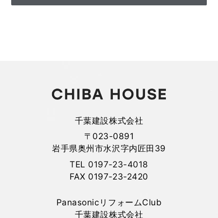
プライバシー情報のうち「履歴情報および特性情報」とは，
上記に定める「個人情報」以外のものをいい，ご利用いただ
いたサービスやご購入いただいた商品，ご覧になったページ
や広告の履歴，ユーザーが検索された検索キーワード，ご利
用日時，ご利用の方法，ご利用環境，郵便番号や性別，職
業，年齢，ユーザーのIPアドレス，クッキー情報，位置情
報，端末の個体識別情報などを指します。
第２条（プライバシー情報の収集方法）
当社は，ユーザーが利用登録をする際に氏名，生年月日，住
千葉建設株式会社
所，電話番号，メールアドレス，銀行口座番号，クレジット
〒023-0891
カード番号，運転免許証番号などの個人情報をお尋ねするこ
岩手県奥州市水沢字内匠田39
とがあります。また，ユーザーと提携先などとの間でなされ
たユーザーの個人情報を含む取引記録や，決済に関する情報
TEL
0197-23-4018
を当社の提携先（情報提供元，広告主，広告配信先などを含
FAX 0197-23-2420
みます。以下，｢提携先｣といいます。）などから収集するこ
とがあります。
PanasonicリフォームClub
当社は，ユーザーについて，利用したサービスやソフトウエ
ア，購入した商品，閲覧したページや広告の履歴，検索した
千葉建設株式会社