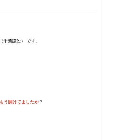
E（千葉建設） です。
もう開けてましたか
？
、