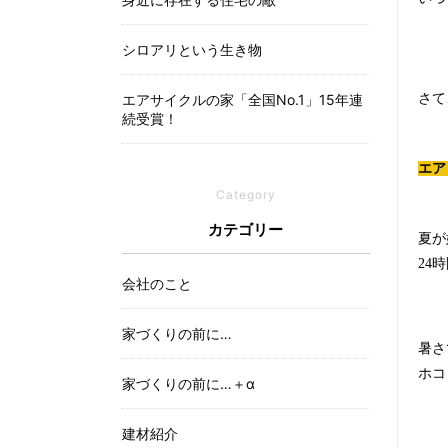
シロアリという生き物
エアサイクルの家「全国No.1」15年連
さて
続受賞！
エア
Category
カテゴリー
夏が
24
時
会社のこと
家づくりの前に…
暑さ
ホコ
家づくりの前に…＋α
建材紹介