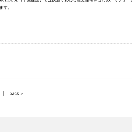
BA HOUSE
（千葉建設）
では快適で安心な注文住宅をはじめ、リフォー
ます。
back >